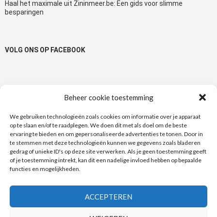
Haal het maximale uit Zininmeer.be: Een gids voor slimme
besparingen
VOLG ONS OP FACEBOOK
Beheer cookie toestemming
TAGS
We gebruiken technologieën zoals cookies om informatie over je apparaat
op te slaan en/of te raadplegen. We doen dit met als doel om de beste
100% Terugbetaald
1+1
1+1 gratis
50%
actie
ervaring te bieden en om gepersonaliseerde advertenties te tonen. Door in
Albert Heijn
te stemmen met deze technologieën kunnen we gegevens zoals bladeren
bonnen
bon
Bonuspunten
Auchan
Actimel
gedrag of unieke ID's op deze site verwerken. Als je geen toestemming geeft
Carrefour
of je toestemming intrekt, kan dit een nadelige invloed hebben op bepaalde
Danone
Delhaize
Di
douchegel
Cup a Soup
deodorant
functies en mogelijkheden.
e-coupon
e-coupons
dubbele bonnen
Fa
Dove
gratis
kortingen
kortingsbonnen
korting
Garnier
kattenvoer
ACCEPTEREN
Match
Kruidvat
Nivea
Maes
Lidl
Lotus
Metro
Nieuwslijn
Royal