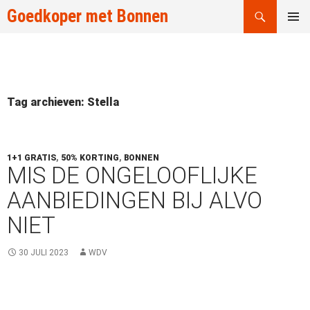
Zoeken
Goedkoper met Bonnen
GA
PRIMAI
NAAR
MENU
DE
INHOUD
Tag archieven: Stella
1+1 GRATIS
,
50% KORTING
,
BONNEN
MIS DE ONGELOOFLIJKE
AANBIEDINGEN BIJ ALVO
NIET
30 JULI 2023
WDV