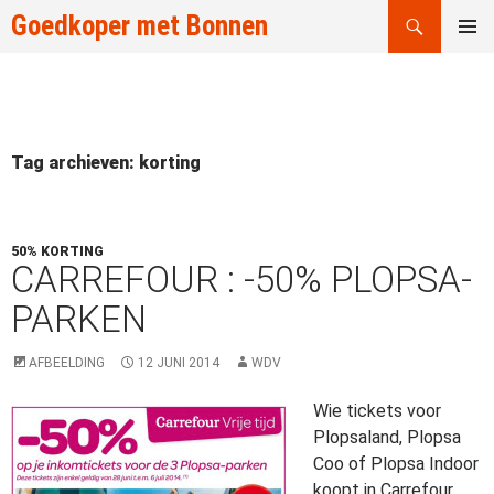
Zoeken
Goedkoper met Bonnen
GA
PRIMAI
NAAR
MENU
DE
INHOUD
Tag archieven: korting
50% KORTING
CARREFOUR : -50% PLOPSA-
PARKEN
AFBEELDING
12 JUNI 2014
WDV
Wie tickets voor
Plopsaland, Plopsa
Coo of Plopsa Indoor
koopt in Carrefour,