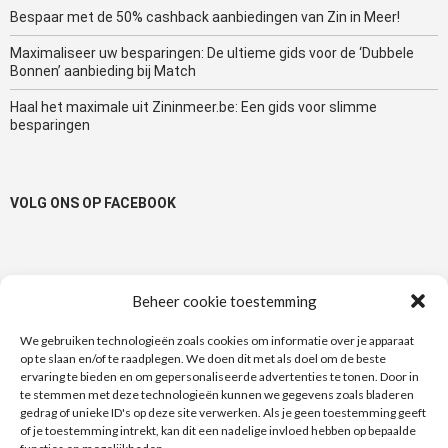
Bespaar met de 50% cashback aanbiedingen van Zin in Meer!
Maximaliseer uw besparingen: De ultieme gids voor de ‘Dubbele
Bonnen’ aanbieding bij Match
Haal het maximale uit Zininmeer.be: Een gids voor slimme
besparingen
VOLG ONS OP FACEBOOK
Beheer cookie toestemming
TAGS
We gebruiken technologieën zoals cookies om informatie over je apparaat
op te slaan en/of te raadplegen. We doen dit met als doel om de beste
100% Terugbetaald
1+1
1+1 gratis
50%
actie
ervaring te bieden en om gepersonaliseerde advertenties te tonen. Door in
te stemmen met deze technologieën kunnen we gegevens zoals bladeren
Albert Heijn
bonnen
bon
Bonuspunten
Auchan
Actimel
gedrag of unieke ID's op deze site verwerken. Als je geen toestemming geeft
Carrefour
of je toestemming intrekt, kan dit een nadelige invloed hebben op bepaalde
Danone
Delhaize
Di
douchegel
Cup a Soup
deodorant