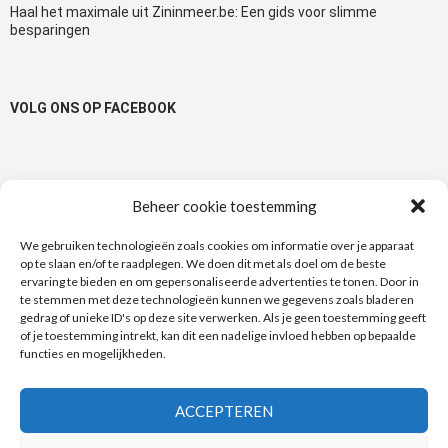
Haal het maximale uit Zininmeer.be: Een gids voor slimme
besparingen
VOLG ONS OP FACEBOOK
Beheer cookie toestemming
TAGS
We gebruiken technologieën zoals cookies om informatie over je apparaat
op te slaan en/of te raadplegen. We doen dit met als doel om de beste
100% Terugbetaald
1+1
1+1 gratis
50%
actie
ervaring te bieden en om gepersonaliseerde advertenties te tonen. Door in
te stemmen met deze technologieën kunnen we gegevens zoals bladeren
Albert Heijn
bonnen
bon
Bonuspunten
Auchan
Actimel
gedrag of unieke ID's op deze site verwerken. Als je geen toestemming geeft
Carrefour
of je toestemming intrekt, kan dit een nadelige invloed hebben op bepaalde
Danone
Delhaize
Di
douchegel
Cup a Soup
deodorant
functies en mogelijkheden.
e-coupon
e-coupons
dubbele bonnen
Fa
Dove
gratis
kortingen
kortingsbonnen
korting
Garnier
kattenvoer
ACCEPTEREN
Match
Kruidvat
Nivea
Maes
Lidl
Lotus
Metro
Nieuwslijn
Royal