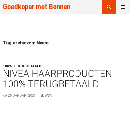
Zoeken
Goedkoper met Bonnen
GA
PRIMAI
NAAR
MENU
DE
INHOUD
Tag archieven: Nivea
100% TERUGBETAALD
NIVEA HAARPRODUCTEN
100% TERUGBETAALD
26 JANUARI 2021
WDV