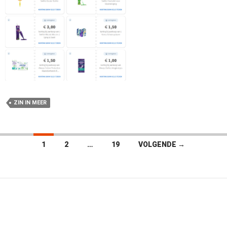
ZIN IN MEER
Berichten
1
2
…
19
VOLGENDE →
navigatie