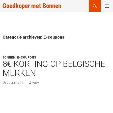
Zoeken
Goedkoper met Bonnen
GA
PRIMAI
NAAR
MENU
DE
INHOUD
Categorie archieven: E-coupons
BONNEN
,
E-COUPONS
8€ KORTING OP BELGISCHE
MERKEN
29 JULI 2021
WDV