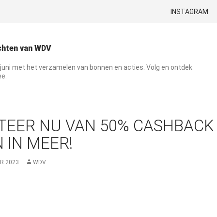
GA NAAR DE INH
INSTAGRAM
ichten van WDV
n juni met het verzamelen van bonnen en acties. Volg en ontdek
e.
TEER NU VAN 50% CASHBACK
N IN MEER!
R 2023
WDV