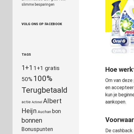
slimme besparingen
VOLG ONS OP FACEBOOK
TAGS
1+1
1+1 gratis
Hoe werk
100%
50%
Om van deze p
en accepteer 
Terugbetaald
kun je beginn
Albert
aankopen.
actie
Actimel
Heijn
bon
Auchan
Voorwaar
bonnen
Bonuspunten
De cashback a