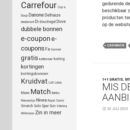
Carrefour
gedurende de
Cup a
beschikbaar z
Danone
Delhaize
Soup
producten ter
Di
Dove
douchegel
deodorant
op de websit
dubbele bonnen
e-coupon
e-
CASHBACK
coupons
Fa
Garnier
gratis
korting
kattenvoer
kortingen
kortingsbonnen
Kruidvat
1+1 GRATIS
,
50
Lidl
Lotus
MIS D
Match
Maes
Metro
AANBI
Nivea
Nieuwslijn
Royal Canin
Smatch
Solo
Spar
Sun
Vitelma
30 JULI 2023
Zin in meer
Wilkinson