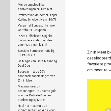
Mis de ongelooflijke
aanbiedingen bij Alvo niet
Profiteer van de Zomer Stapel
Korting bij Albert Heijn [30/7]
Verzamel Bonuspunten met
Carrefour E-Coupons
Pizza Liefhebbers Opgelet:
Exclusieve Kortingscodes
voor Pizza Hut! [21/8]
Speciale Zomerpromotie bij
Zin in Meer b
ICI PARIS XL!
geselecteerd
De Magie van Lidl’s Maandag
favoriete pro
Deal Dag
om meer te w
Bespaar met de 50%
cashback aanbiedingen van
Zin in Meer!
Maximaliseer uw
besparingen: De ultieme gids
voor de ‘Dubbele Bonnen’
aanbieding bij Match
Haal het maximale uit
Zininmeer.be: Een gids voor