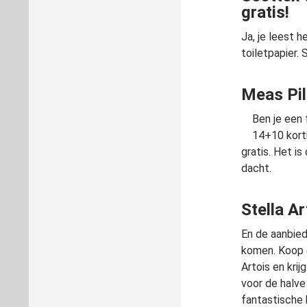
gratis!
Ja, je leest 
toiletpapier. 
Meas Pils
Ben je een 
14+10 korti
gratis. Het i
dacht.
Stella A
En de aanbied
komen. Koop 
Artois en kri
voor de halve 
fantastische 