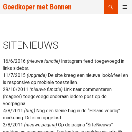
Zoeken
Goedkoper met Bonnen
GA
PRIMAI
NAAR
MENU
DE
INHOUD
SITENIEUWS
16/6/2016
(nieuwe functie)
Instagram feed toegevoegd in
links sidebar.
11/7/2015
(upgrade)
De site kreeg een nieuwe look&feel en
is responsive op mobiele toestellen.
29/10/2011
(nieuwe functie)
Link naar commentaren
(reageer) toegevoegd onderaan iedere post op de
voorpagina.
4/8/2011
(bug)
Nog een kleine bug in de “Helaas voorbij”
markering. Dit is nu opgelost.
2/8/2011
(nieuwe pagina)
Op de pagina “SiteNieuws”
melden we aanpassingen. Fouten kan je melden via info @