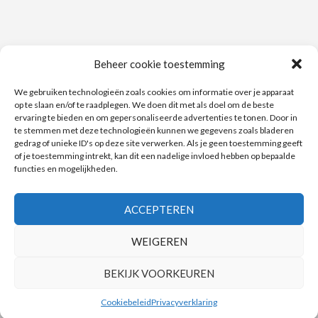
Beheer cookie toestemming
TAGS
We gebruiken technologieën zoals cookies om informatie over je apparaat
op te slaan en/of te raadplegen. We doen dit met als doel om de beste
100% Terugbetaald
1+1
1+1 gratis
50%
actie
ervaring te bieden en om gepersonaliseerde advertenties te tonen. Door in
te stemmen met deze technologieën kunnen we gegevens zoals bladeren
Albert Heijn
bonnen
bon
Bonuspunten
Auchan
Actimel
gedrag of unieke ID's op deze site verwerken. Als je geen toestemming geeft
Carrefour
of je toestemming intrekt, kan dit een nadelige invloed hebben op bepaalde
Danone
Delhaize
Di
douchegel
Cup a Soup
deodorant
functies en mogelijkheden.
e-coupon
e-coupons
dubbele bonnen
Fa
Dove
gratis
kortingen
kortingsbonnen
korting
Garnier
kattenvoer
ACCEPTEREN
Match
Kruidvat
Nivea
Maes
Lidl
Lotus
Metro
Nieuwslijn
Royal
WEIGEREN
Zin in meer
Smatch
Solo
Spar
Sun
Canin
Vitelma
Wilkinson
BEKIJK VOORKEUREN
Cookiebeleid
Privacyverklaring
Ondersteund door WordPress