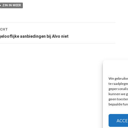
ZIN IN MEER
ht
ICHT
tie
elooflijke aanbiedingen bij Alvo niet
We gebruiken
te raadplege
gepersonali
kunnen we ge
geen toestem
bepaalde fun
ACCE