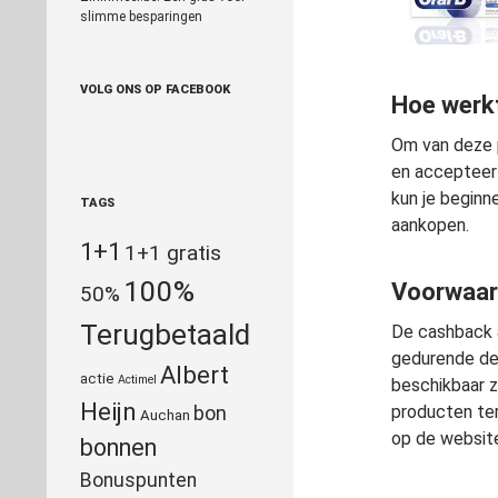
slimme besparingen
VOLG ONS OP FACEBOOK
Hoe werk
Om van deze p
en accepteer 
kun je beginn
TAGS
aankopen.
1+1
1+1 gratis
100%
Voorwaar
50%
Terugbetaald
De cashback a
gedurende de
Albert
actie
Actimel
beschikbaar z
Heijn
bon
producten ter
Auchan
op de websit
bonnen
Bonuspunten