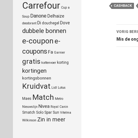
Carrefour
CASHBACK
Cup a
Danone
Delhaize
Soup
Di
Dove
douchegel
deodorant
Beric
dubbele bonnen
VORIG BER
naviga
e-coupon
Mis de ong
e-
coupons
Fa
Garnier
gratis
korting
kattenvoer
kortingen
kortingsbonnen
Kruidvat
Lidl
Lotus
Match
Maes
Metro
Nivea
Nieuwslijn
Royal Canin
Smatch
Solo
Spar
Sun
Vitelma
Zin in meer
Wilkinson