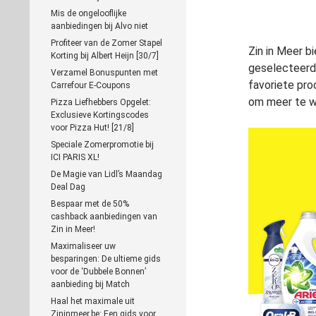
Mis de ongelooflijke
aanbiedingen bij Alvo niet
Profiteer van de Zomer Stapel
Zin in Meer b
Korting bij Albert Heijn [30/7]
geselecteerd
Verzamel Bonuspunten met
favoriete pro
Carrefour E-Coupons
om meer te w
Pizza Liefhebbers Opgelet:
Exclusieve Kortingscodes
voor Pizza Hut! [21/8]
Speciale Zomerpromotie bij
ICI PARIS XL!
De Magie van Lidl’s Maandag
Deal Dag
Bespaar met de 50%
cashback aanbiedingen van
Zin in Meer!
Maximaliseer uw
besparingen: De ultieme gids
voor de ‘Dubbele Bonnen’
aanbieding bij Match
Haal het maximale uit
Zininmeer.be: Een gids voor