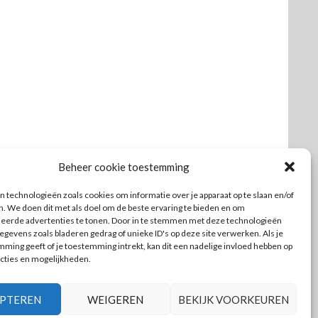
Beheer cookie toestemming
 technologieën zoals cookies om informatie over je apparaat op te slaan en/of
n. We doen dit met als doel om de beste ervaring te bieden en om
seerde advertenties te tonen. Door in te stemmen met deze technologieën
gevens zoals bladeren gedrag of unieke ID's op deze site verwerken. Als je
ming geeft of je toestemming intrekt, kan dit een nadelige invloed hebben op
cties en mogelijkheden.
PTEREN
WEIGEREN
BEKIJK VOORKEUREN