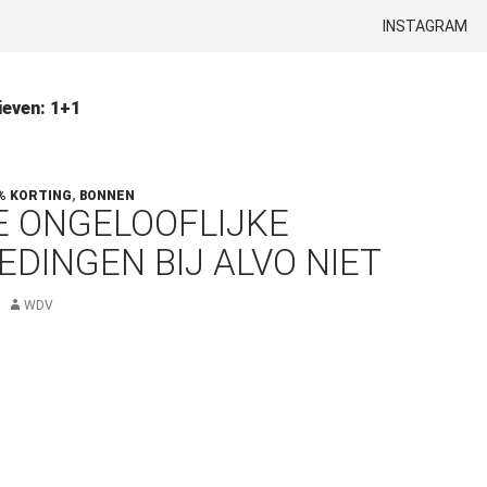
GA NAAR DE INH
INSTAGRAM
ieven: 1+1
% KORTING
,
BONNEN
E ONGELOOFLIJKE
EDINGEN BIJ ALVO NIET
WDV