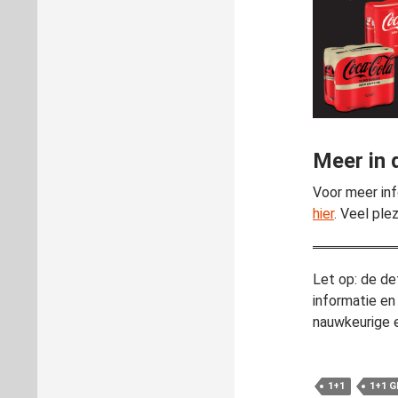
Meer in 
Voor meer inf
hier
. Veel ple
Let op: de de
informatie en
nauwkeurige e
1+1
1+1 G