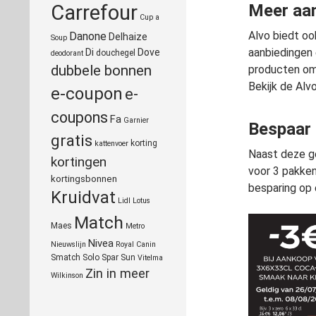
Carrefour
Meer aan
Cup a
Alvo biedt oo
Danone
Delhaize
Soup
aanbiedingen 
Di
Dove
douchegel
deodorant
dubbele bonnen
producten om u
Bekijk de Alv
e-coupon
e-
coupons
Fa
Garnier
Bespaar 
gratis
korting
kattenvoer
Naast deze ge
kortingen
voor 3 pakken
kortingsbonnen
besparing op 
Kruidvat
Lidl
Lotus
Match
Maes
Metro
Nivea
Nieuwslijn
Royal Canin
Smatch
Solo
Spar
Sun
Vitelma
Zin in meer
Wilkinson