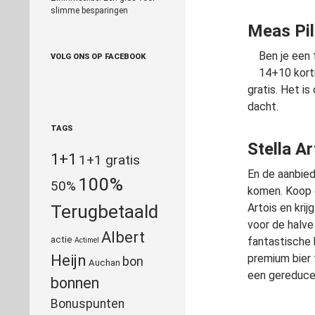
slimme besparingen
Meas Pils
Ben je een 
VOLG ONS OP FACEBOOK
14+10 korti
gratis. Het i
dacht.
TAGS
Stella A
1+1
1+1 gratis
En de aanbied
100%
50%
komen. Koop 
Terugbetaald
Artois en kri
voor de halve 
Albert
actie
fantastische 
Actimel
Heijn
premium bier
bon
Auchan
een gereducee
bonnen
Bonuspunten