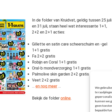
In de folder van Kruidvat, geldig tussen 25 juli
en 31 juli, staan heel wat interessante 1+1,
2+2 en 2+1 acties:
Gillette en satin care scheerschuim en -gel
1+1 gratis
Fa 2+2 gratis
Robijn en Coral 1+1 gratis
Oral-b mondverzorging 1+1 gratis
Palmolive skin garden 2+2 gratis
Veet 2+2 gratis
…
en nog meer
…
We gebruiken
te raadplege
gepersonali
Bekijk de folder
online
.
kunnen we ge
geen toestem
bepaalde fun