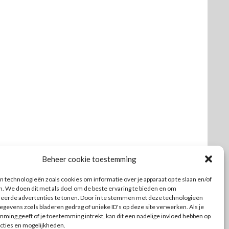
Beheer cookie toestemming
 technologieën zoals cookies om informatie over je apparaat op te slaan en/of
n. We doen dit met als doel om de beste ervaring te bieden en om
seerde advertenties te tonen. Door in te stemmen met deze technologieën
gevens zoals bladeren gedrag of unieke ID's op deze site verwerken. Als je
ming geeft of je toestemming intrekt, kan dit een nadelige invloed hebben op
cties en mogelijkheden.