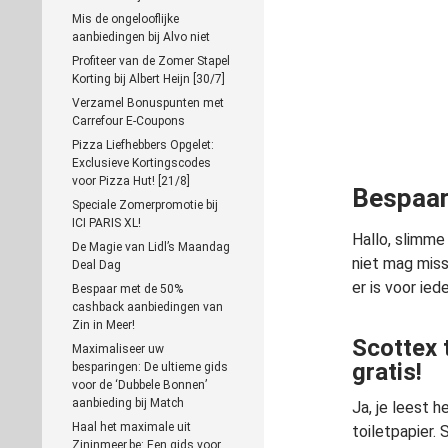
Mis de ongelooflijke
aanbiedingen bij Alvo niet
Profiteer van de Zomer Stapel
Korting bij Albert Heijn [30/7]
Verzamel Bonuspunten met
Carrefour E-Coupons
Pizza Liefhebbers Opgelet:
Exclusieve Kortingscodes
voor Pizza Hut! [21/8]
Bespaar 
Speciale Zomerpromotie bij
ICI PARIS XL!
Hallo, slimme
De Magie van Lidl’s Maandag
niet mag miss
Deal Dag
er is voor ied
Bespaar met de 50%
cashback aanbiedingen van
Zin in Meer!
Scottex t
Maximaliseer uw
gratis!
besparingen: De ultieme gids
voor de ‘Dubbele Bonnen’
aanbieding bij Match
Ja, je leest 
Haal het maximale uit
toiletpapier. 
Zininmeer.be: Een gids voor