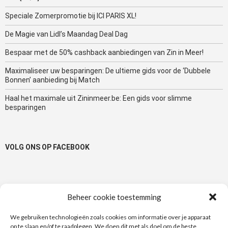
Speciale Zomerpromotie bij ICI PARIS XL!
De Magie van Lidl’s Maandag Deal Dag
Bespaar met de 50% cashback aanbiedingen van Zin in Meer!
Maximaliseer uw besparingen: De ultieme gids voor de ‘Dubbele
Bonnen’ aanbieding bij Match
Haal het maximale uit Zininmeer.be: Een gids voor slimme
besparingen
VOLG ONS OP FACEBOOK
Beheer cookie toestemming
TAGS
We gebruiken technologieën zoals cookies om informatie over je apparaat
op te slaan en/of te raadplegen. We doen dit met als doel om de beste