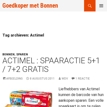
Zoeken
Goedkoper met Bonnen
GA
PRIMAI
NAAR
MENU
DE
INHOUD
Tag archieven: Actimel
BONNEN
,
SPAREN
ACTIMEL : SPAARACTIE 5+1
/ 7+2 GRATIS
AFBEELDING
8 AUGUSTUS 2011
WDV
1 REACTIE
Liefhebbers van Actimel
kunnen de barcode van hun
aankopen sparen. Een volle
spaarkaart is om te ruilen