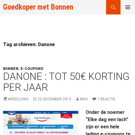
Zoeken
Goedkoper met Bonnen
GA
PRIMAI
NAAR
MENU
DE
INHOUD
Tag archieven: Danone
BONNEN
,
E-COUPONS
DANONE : TOT 50€ KORTING
PER JAAR
AFBEELDING
22 DECEMBER 2013
WDV
1 REACTIE
Onder de noemer
“Elke dag een lach”
zijn er een hele
lading e-coupons te