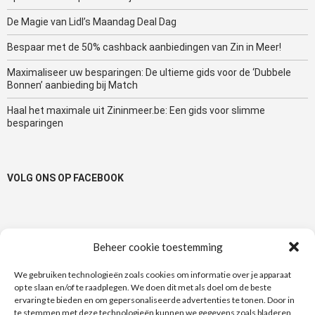
De Magie van Lidl’s Maandag Deal Dag
Bespaar met de 50% cashback aanbiedingen van Zin in Meer!
Maximaliseer uw besparingen: De ultieme gids voor de ‘Dubbele
Bonnen’ aanbieding bij Match
Haal het maximale uit Zininmeer.be: Een gids voor slimme
besparingen
VOLG ONS OP FACEBOOK
Beheer cookie toestemming
TAGS
We gebruiken technologieën zoals cookies om informatie over je apparaat
op te slaan en/of te raadplegen. We doen dit met als doel om de beste
100% Terugbetaald
1+1
1+1 gratis
50%
actie
ervaring te bieden en om gepersonaliseerde advertenties te tonen. Door in
te stemmen met deze technologieën kunnen we gegevens zoals bladeren