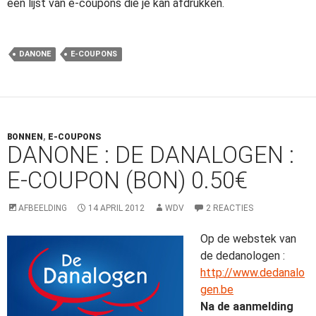
een lijst van e-coupons die je kan afdrukken.
DANONE
E-COUPONS
BONNEN
,
E-COUPONS
DANONE : DE DANALOGEN :
E-COUPON (BON) 0.50€
AFBEELDING
14 APRIL 2012
WDV
2 REACTIES
Op de webstek van
de dedanologen :
http://www.dedanalo
gen.be
Na de aanmelding