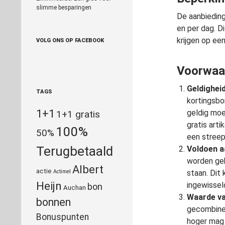
slimme besparingen
De aanbieding
en per dag. D
krijgen op ee
VOLG ONS OP FACEBOOK
Voorwaa
Geldighei
TAGS
kortingsbo
1+1
geldig moe
1+1 gratis
gratis art
100%
50%
een stree
Terugbetaald
Voldoen a
worden geb
Albert
actie
Actimel
staan. Dit
Heijn
ingewissel
bon
Auchan
Waarde va
bonnen
gecombinee
Bonuspunten
hoger mag 