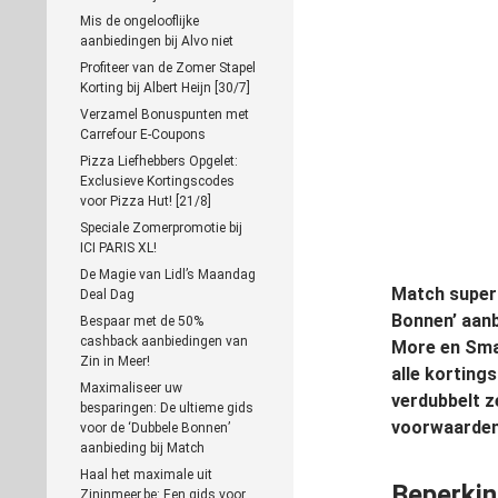
Mis de ongelooflijke
aanbiedingen bij Alvo niet
Profiteer van de Zomer Stapel
Korting bij Albert Heijn [30/7]
Verzamel Bonuspunten met
Carrefour E-Coupons
Pizza Liefhebbers Opgelet:
Exclusieve Kortingscodes
voor Pizza Hut! [21/8]
Speciale Zomerpromotie bij
ICI PARIS XL!
De Magie van Lidl’s Maandag
Match superm
Deal Dag
Bonnen’ aanb
Bespaar met de 50%
cashback aanbiedingen van
More en Smat
Zin in Meer!
alle korting
Maximaliseer uw
verdubbelt z
besparingen: De ultieme gids
voorwaarden
voor de ‘Dubbele Bonnen’
aanbieding bij Match
Haal het maximale uit
Beperkin
Zininmeer.be: Een gids voor