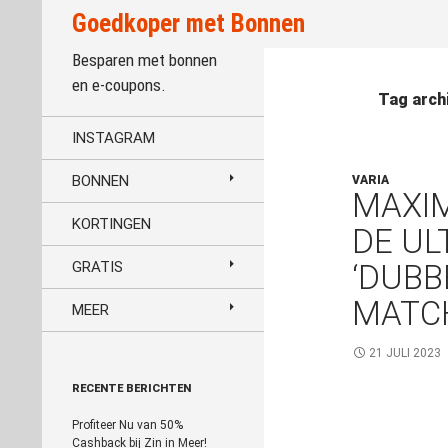
Zoeken
Goedkoper met Bonnen
Besparen met bonnen
en e-coupons.
Tag arch
INSTAGRAM
BONNEN
VARIA
MAXIM
KORTINGEN
DE UL
GRATIS
‘DUBB
MATC
MEER
21 JULI 2023
RECENTE BERICHTEN
Profiteer Nu van 50%
Cashback bij Zin in Meer!