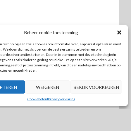
Beheer cookie toestemming
 technologieën zoals cookies om informatie over je apparaat op te slaan en/of
n. We doen dit met als doel om de beste ervaring te bieden en om
seerde advertenties te tonen. Door in te stemmen met deze technologieën
gevens zoals bladeren gedrag of unieke ID's op deze site verwerken. Als je
ming geeft of je toestemming intrekt, kan dit een nadelige invloed hebben op
cties en mogelijkheden.
PTEREN
WEIGEREN
BEKIJK VOORKEUREN
Cookiebeleid
Privacyverklaring