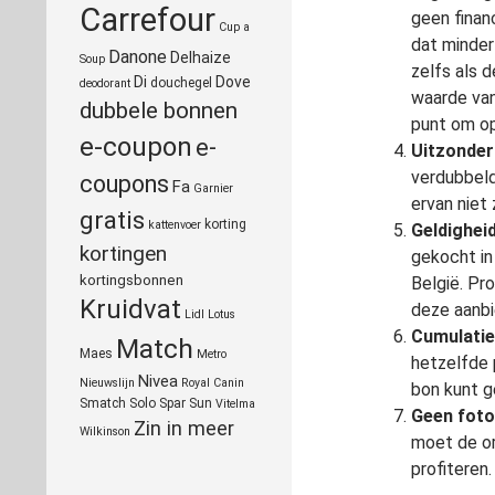
Carrefour
geen finan
Cup a
dat minder
Danone
Delhaize
Soup
zelfs als d
Di
Dove
douchegel
deodorant
waarde van
dubbele bonnen
punt om op
e-coupon
e-
Uitzonder
verdubbeld
coupons
Fa
Garnier
ervan niet
gratis
korting
kattenvoer
Geldighei
kortingen
gekocht i
kortingsbonnen
België. Pr
Kruidvat
deze aanbi
Lidl
Lotus
Cumulatie
Match
Maes
Metro
hetzelfde 
Nivea
Nieuwslijn
Royal Canin
bon kunt g
Smatch
Solo
Spar
Sun
Vitelma
Geen foto
Zin in meer
Wilkinson
moet de or
profiteren.