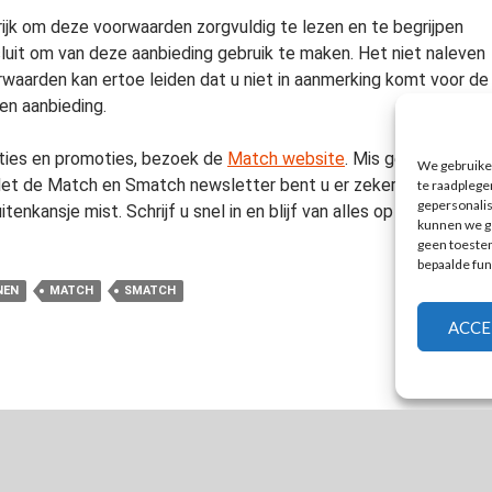
rijk om deze voorwaarden zorgvuldig te lezen en te begrijpen
luit om van deze aanbieding gebruik te maken. Het niet naleven
waarden kan ertoe leiden dat u niet in aanmerking komt voor de
en aanbieding.
ties en promoties, bezoek de
Match website
. Mis geen enkele
We gebruiken
Met de Match en Smatch newsletter bent u er zeker van dat u
te raadplege
gepersonali
tenkansje mist. Schrijf u snel in en blijf van alles op de hoogte.
kunnen we ge
geen toestem
bepaalde fun
NEN
MATCH
SMATCH
ACCE