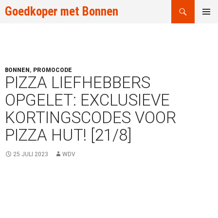
Zoeken
Goedkoper met Bonnen
GA
PRIMAI
NAAR
MENU
DE
INHOUD
BONNEN
,
PROMOCODE
PIZZA LIEFHEBBERS
OPGELET: EXCLUSIEVE
KORTINGSCODES VOOR
PIZZA HUT! [21/8]
25 JULI 2023
WDV