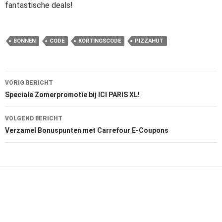
fantastische deals!
BONNEN
CODE
KORTINGSCODE
PIZZAHUT
Bericht
VORIG BERICHT
navigatie
Speciale Zomerpromotie bij ICI PARIS XL!
VOLGEND BERICHT
Verzamel Bonuspunten met Carrefour E-Coupons