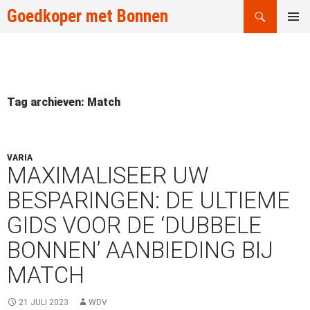
Zoeken
Goedkoper met Bonnen
GA
PRIMAI
NAAR
MENU
DE
INHOUD
Tag archieven: Match
VARIA
MAXIMALISEER UW
BESPARINGEN: DE ULTIEME
GIDS VOOR DE ‘DUBBELE
BONNEN’ AANBIEDING BIJ
MATCH
21 JULI 2023
WDV