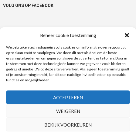
VOLG ONS OP FACEBOOK
Beheer cookie toestemming
TAGS
We gebruiken technologieën zoals cookies om informatie over je apparaat
op te slaan en/of te raadplegen. We doen dit met als doel om de beste
100% Terugbetaald
1+1
1+1 gratis
50%
actie
ervaring te bieden en om gepersonaliseerde advertenties te tonen. Door in
te stemmen met deze technologieën kunnen we gegevens zoals bladeren
Albert Heijn
bonnen
bon
Bonuspunten
Auchan
Actimel
gedrag of unieke ID's op deze site verwerken. Als je geen toestemming geeft
Carrefour
of je toestemming intrekt, kan dit een nadelige invloed hebben op bepaalde
Danone
Delhaize
Di
douchegel
Cup a Soup
deodorant
functies en mogelijkheden.
e-coupon
e-coupons
dubbele bonnen
Fa
Dove
gratis
kortingen
kortingsbonnen
korting
Garnier
kattenvoer
ACCEPTEREN
Match
Kruidvat
Nivea
Maes
Lidl
Lotus
Metro
Nieuwslijn
Royal
WEIGEREN
Zin in meer
Smatch
Solo
Spar
Sun
Canin
Vitelma
Wilkinson
BEKIJK VOORKEUREN