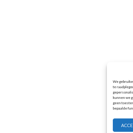
We gebruiken
te raadplege
gepersonali
kunnen we ge
geen toestem
bepaalde fun
ACCE