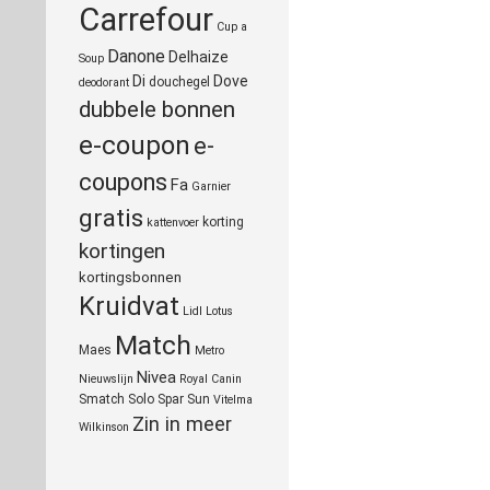
Carrefour
Cup a
Danone
Delhaize
Soup
Di
Dove
douchegel
deodorant
dubbele bonnen
e-coupon
e-
coupons
Fa
Garnier
gratis
korting
kattenvoer
kortingen
kortingsbonnen
Kruidvat
Lidl
Lotus
Match
Maes
Metro
Nivea
Nieuwslijn
Royal Canin
Smatch
Solo
Spar
Sun
Vitelma
Zin in meer
Wilkinson