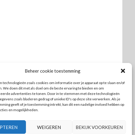
Beheer cookie toestemming
 technologieën zoals cookies om informatie over je apparaat op te slaan en/of
n. We doen dit met als doel om de beste ervaring te bieden en om
seerde advertenties te tonen. Door in te stemmen met deze technologieën
gevens zoals bladeren gedrag of unieke ID's op deze site verwerken. Als je
ming geeft of je toestemming intrekt, kan dit een nadelige invloed hebben op
cties en mogelijkheden.
PTEREN
WEIGEREN
BEKIJK VOORKEUREN