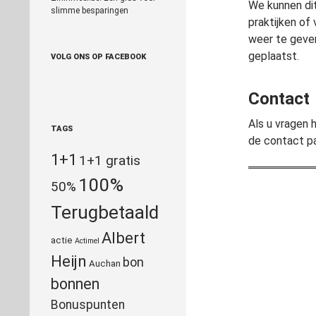
We kunnen dit
slimme besparingen
praktijken of
weer te geven
geplaatst.
VOLG ONS OP FACEBOOK
Contact
Als u vragen 
TAGS
de contact p
1+1
1+1 gratis
100%
50%
Terugbetaald
Albert
actie
Actimel
Heijn
bon
Auchan
bonnen
Bonuspunten