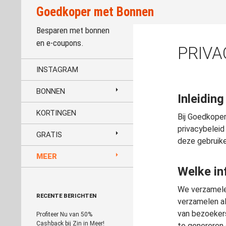
Zoeken
Goedkoper met Bonnen
Besparen met bonnen
en e-coupons.
PRIVA
INSTAGRAM
BONNEN
Inleiding
KORTINGEN
Bij Goedkope
privacybeleid
GRATIS
deze gebruik
MEER
Welke in
We verzamele
RECENTE BERICHTEN
verzamelen al
van bezoekers
Profiteer Nu van 50%
Cashback bij Zin in Meer!
te genereren