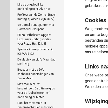
Mis de ongelooflijke
gebruikerserv
aanbiedingen bij Alvo niet
Profiteer van de Zomer Stapel
Cookies
Korting bij Albert Heijn [30/7]
Verzamel Bonuspunten met
We gebruiken 
Carrefour E-Coupons
en om te begr
Pizza Liefhebbers Opgelet:
Exclusieve Kortingscodes
bestanden di
voor Pizza Hut! [21/8]
mobiele appa
Speciale Zomerpromotie bij
ons te helpen
ICI PARIS XL!
De Magie van Lidl’s Maandag
Deal Dag
Links na
Bespaar met de 50%
cashback aanbiedingen van
Onze website 
Zin in Meer!
geen controle
Maximaliseer uw
We raden u aa
besparingen: De ultieme gids
voor de ‘Dubbele Bonnen’
aanbieding bij Match
Wijzigin
Haal het maximale uit
Zininmeer.be: Een gids voor