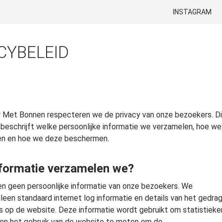
GA NAAR DE INHO
INSTAGRAM
CYBELEID
r Met Bonnen respecteren we de privacy van onze bezoekers. Di
 beschrijft welke persoonlijke informatie we verzamelen, hoe we
en en hoe we deze beschermen.
formatie verzamelen we?
n geen persoonlijke informatie van onze bezoekers. We
leen standaard internet log informatie en details van het gedra
 op de website. Deze informatie wordt gebruikt om statistieke
 en het gebruik van de website te meten om de